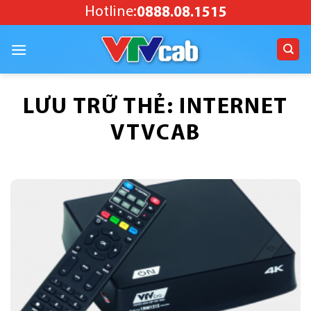
Bỏ
Hotline:
0888.08.1515
qua
nội
dung
LƯU TRỮ THẺ:
INTERNET
VTVCAB