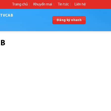
Trang chủ
Khuyến mại
Tin tức
Liên hệ
VTVCAB
Đăng ký nhanh
AB