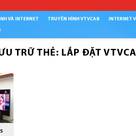
NH VÀ INTERNET
TRUYỀN HÌNH VTVCAB
INTERNET 
B
ƯU TRỮ THẺ:
LẮP ĐẶT VTVC
25