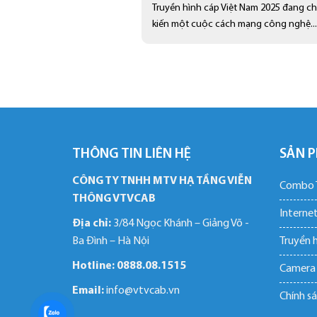
Truyền hình cáp Việt Nam 2025 đang c
kiến một cuộc cách mạng công nghệ...
THÔNG TIN LIÊN HỆ
SẢN P
CÔNG TY TNHH MTV HẠ TẦNG VIỄN
Combo T
THÔNG VTVCAB
Internet
Địa chỉ:
3/84 Ngọc Khánh – Giảng Võ -
Truyền 
Ba Đình – Hà Nội
Hotline:
0888.08.1515
Camera
Email:
info@vtvcab.vn
Chính sá