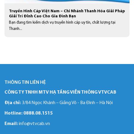
Truyền Hình Cáp Việt Nam – Chi Nhánh Thanh Hóa Giải Pháp
Giải Trí Đỉnh Cao Cho Gia Đình Bạn
Bạn đang tìm kiếm dịch vụ truyền hình cáp uy tín, chất lượng tại
Thanh...
THÔNG TIN LIÊN HỆ
CÔNG TY TNHH MTV HẠ TẦNG VIỄN THÔNG VTVCAB
Địa chỉ:
3/84 Ngọc Khánh – Giảng Võ - Ba Đình – Hà Nội
Hotline:
0888.08.1515
Email:
info@vtvcab.vn