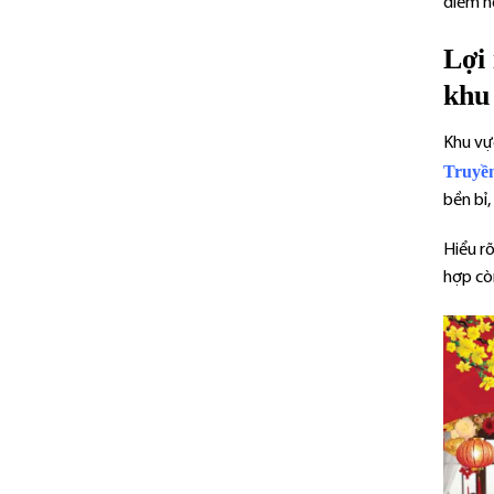
điểm n
Lợi
khu
Khu vự
Truyề
bền bỉ,
Hiểu rõ
hợp cò