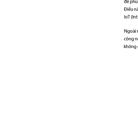
để phù
Điều nà
IoT (In
Ngoài 
công ng
không 