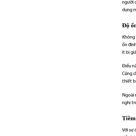
người 
dụng m
Độ ổn
Không 
ổn định
ít bị g
Điều n
Cũng ch
thiết b
Ngoài r
nghị t
Tiềm
Với sự