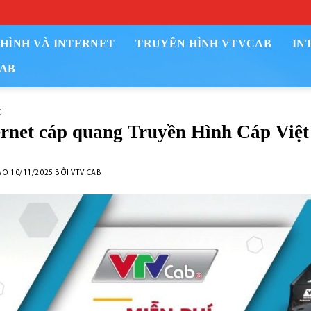
HÌNH VÀ INTERNET
TRUYỀN HÌNH VTVCAB
IN
AB
C
ernet cáp quang Truyền Hình Cáp Việ
ÀO
10/11/2025
BỞI
VTV CAB