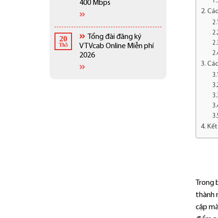
400 Mbps
Các
Tổng đài đăng ký
20
Th5
VTVcab Online Miễn phí
2026
Các
Kết
Trong 
thành 
cập mà 