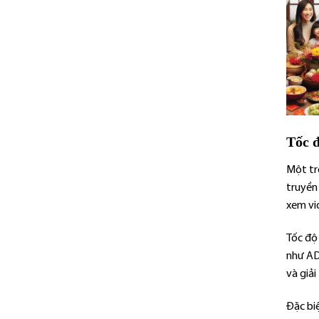
Tốc đ
Một tr
truyền 
xem vi
Tốc độ
như AD
và giải
Đặc biệ