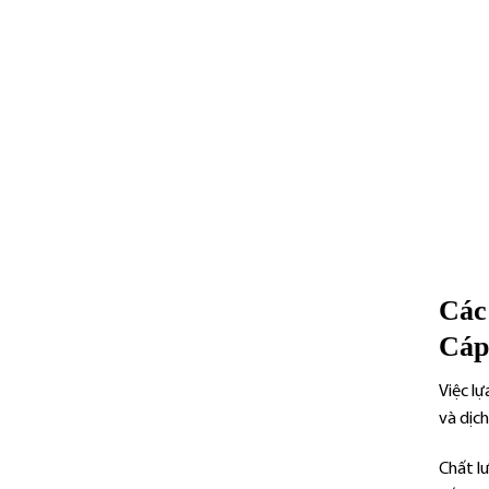
Các
Cáp
Việc l
và dịch
Chất lư