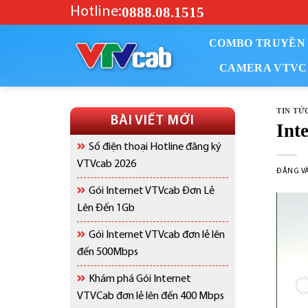
Bỏ
0888.08.1515
Hotline:
qua
nội
COMBO TRUYỀN 
dung
CAMERA VTVC
TIN TỨ
BÀI VIẾT MỚI
Int
Số điện thoại Hotline đăng ký
VTVcab 2026
ĐĂNG V
Gói Internet VTVcab Đơn Lẻ
Lên Đến 1Gb
Gói Internet VTVcab đơn lẻ lên
đến 500Mbps
Khám phá Gói Internet
VTVCab đơn lẻ lên đến 400 Mbps