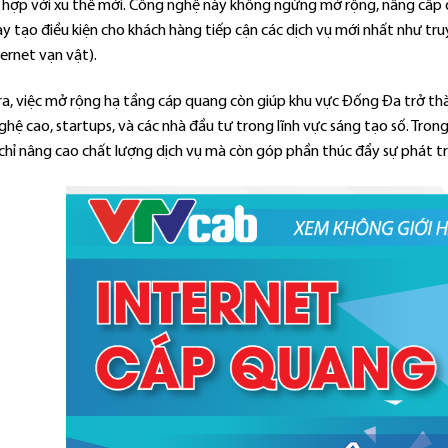
 hợp với xu thế mới. Công nghệ này không ngừng mở rộng, nâng cấp để
y tạo điều kiện cho khách hàng tiếp cận các dịch vụ mới nhất như tru
ternet vạn vật).
ra, việc mở rộng hạ tầng cáp quang còn giúp khu vực Đống Đa trở th
hệ cao, startups, và các nhà đầu tư trong lĩnh vực sáng tạo số. Tron
chỉ nâng cao chất lượng dịch vụ mà còn góp phần thúc đẩy sự phát tri