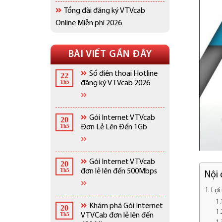
Tổng đài đăng ký VTVcab
Online Miễn phí 2026
BÀI VIẾT GẦN ĐÂY
Số điện thoại Hotline
22
Th5
đăng ký VTVcab 2026
Gói Internet VTVcab
20
Th5
Đơn Lẻ Lên Đến 1Gb
Gói Internet VTVcab
20
Th5
đơn lẻ lên đến 500Mbps
Nội
Lợi
Khám phá Gói Internet
20
Th5
VTVCab đơn lẻ lên đến