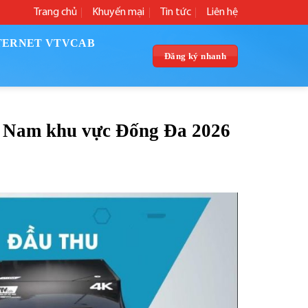
Trang chủ
Khuyến mại
Tin tức
Liên hệ
TERNET VTVCAB
Đăng ký nhanh
t Nam khu vực Đống Đa 2026