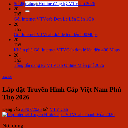
Số điện thoại Hotline đăng ký VTVcab 2026
20
Th5
Gói Internet VTVcab Đơn Lẻ Lên Đến 1Gb
20
Th5
Gói Internet VTVcab đơn lẻ lên đến 500Mbps
20
Th5
Khám phá Gói Internet VTVCab đơn lẻ lên đến 400 Mbps
20
Th5
Tổng đài đăng ký VTVcab Online Miễn phí 2026
Tin tức
Lắp đặt Truyền Hình Cáp Việt Nam Phú
Thọ 2026
Đăng vào
23/07/2025
bởi
VTV Cab
Nội dung