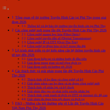
Tổng quan về thị trường Truyền Hình Cáp tại Phú Thọ trong giai
đoạn 2026
Thống kê và dự báo thị trường truyền hình cáp tại Phú Thọ
Các công nghệ mới trong lắp đặt Truyền Hình Cáp Phú Thọ 2026
Công nghệ quang học hóa (Fiber Optic)
Công nghệ truyền dẫn số (Digital Transmission)
Công nghệ IP và OTT (Over-The-Top)
Công nghệ tự động hóa và IoT trong lắp đặt
Lộ trình phát triển và dự kiến nâng cấp hệ thống truyền hình cáp
từ nay đến 2026
Giai đoạn hiện tại và những bước đi đầu tiên
Giai đoạn trung gian và mở rộng dịch vụ
Giai đoạn cuối và hướng tới 2026
Các thách thức và giải pháp trong lắp đặt Truyền Hình Cáp Phú
Thọ 2026
Thách thức về hạ tầng và công nghệ cũ kỹ
Giải pháp nâng cao hạ tầng và áp dụng công nghệ mới
Thách thức về nhân lực và kỹ thuật
Giải pháp đào tạo và phát triển nguồn nhân lực
Thách thức cạnh tranh từ dịch vụ OTT và internet tốc độ cao
Giải pháp đa dạng hóa nội dung và dịch vụ
FAQ – Những câu hỏi thường gặp về Lắp đặt Truyền Hình Cáp
Việt Nam Phú Thọ 2026