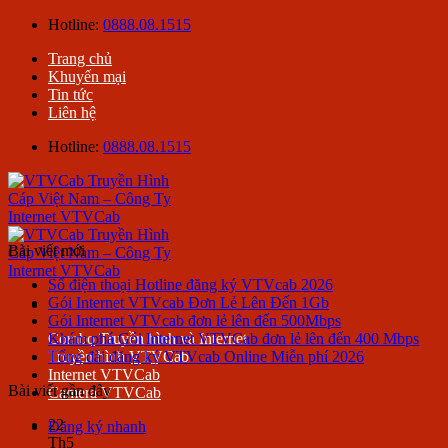
Bỏ
Hotline:
0888.08.1515
qua
Trang chủ
nội
Khuyến mại
dung
Tin tức
Liên hệ
Hotline:
0888.08.1515
Bài viết mới
Số điện thoại Hotline đăng ký VTVcab 2026
Gói Internet VTVcab Đơn Lẻ Lên Đến 1Gb
Gói Internet VTVcab đơn lẻ lên đến 500Mbps
Combo Truyền hình và Internet
Khám phá Gói Internet VTVCab đơn lẻ lên đến 400 Mbps
Truyền hình VTVCab
Tổng đài đăng ký VTVcab Online Miễn phí 2026
Internet VTVCab
Bài viết gần đây
Camera VTVCab
22
Đăng ký nhanh
Th5