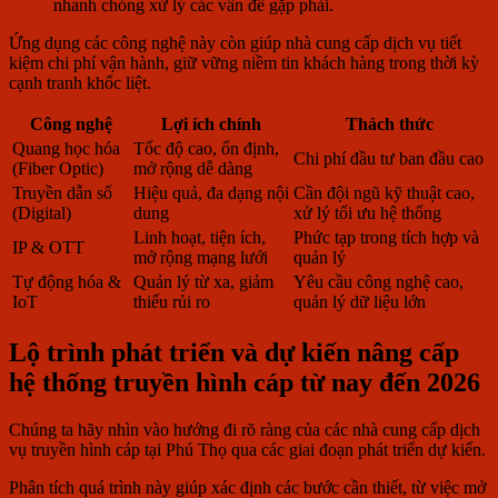
nhanh chóng xử lý các vấn đề gặp phải.
Ứng dụng các công nghệ này còn giúp nhà cung cấp dịch vụ tiết
kiệm chi phí vận hành, giữ vững niềm tin khách hàng trong thời kỳ
cạnh tranh khốc liệt.
Công nghệ
Lợi ích chính
Thách thức
Quang học hóa
Tốc độ cao, ổn định,
Chi phí đầu tư ban đầu cao
(Fiber Optic)
mở rộng dễ dàng
Truyền dẫn số
Hiệu quả, đa dạng nội
Cần đội ngũ kỹ thuật cao,
(Digital)
dung
xử lý tối ưu hệ thống
Linh hoạt, tiện ích,
Phức tạp trong tích hợp và
IP & OTT
mở rộng mạng lưới
quản lý
Tự động hóa &
Quản lý từ xa, giảm
Yêu cầu công nghệ cao,
IoT
thiểu rủi ro
quản lý dữ liệu lớn
Lộ trình phát triển và dự kiến nâng cấp
hệ thống truyền hình cáp từ nay đến 2026
Chúng ta hãy nhìn vào hướng đi rõ ràng của các nhà cung cấp dịch
vụ truyền hình cáp tại Phú Thọ qua các giai đoạn phát triển dự kiến.
Phân tích quá trình này giúp xác định các bước cần thiết, từ việc mở