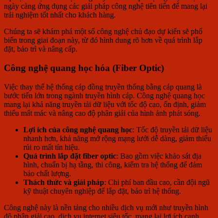
ngày càng ứng dụng các giải pháp công nghệ tiên tiến để mang lại
trải nghiệm tốt nhất cho khách hàng.
Chúng ta sẽ khám phá một số công nghệ chủ đạo dự kiến sẽ phổ
biến trong giai đoạn này, từ đó hình dung rõ hơn về quá trình lắp
đặt, bảo trì và nâng cấp.
Công nghệ quang học hóa (Fiber Optic)
Việc thay thế hệ thống cáp đồng truyền thống bằng cáp quang là
bước tiến lớn trong ngành truyền hình cáp. Công nghệ quang học
mang lại khả năng truyền tải dữ liệu với tốc độ cao, ổn định, giảm
thiểu mất mác và nâng cao độ phân giải của hình ảnh phát sóng.
Lợi ích của công nghệ quang học
: Tốc độ truyền tải dữ liệu
nhanh hơn, khả năng mở rộng mạng lưới dễ dàng, giảm thiểu
rủi ro mất tín hiệu.
Quá trình lắp đặt fiber optic
: Bao gồm việc khảo sát địa
hình, chuẩn bị hạ tầng, thi công, kiểm tra hệ thống để đảm
bảo chất lượng.
Thách thức và giải pháp
: Chi phí ban đầu cao, cần đội ngũ
kỹ thuật chuyên nghiệp để lắp đặt, bảo trì hệ thống.
Công nghệ này là nền tảng cho nhiều dịch vụ mới như truyền hình
độ phân giải cao, dịch vụ internet siêu tốc, mang lại lợi ích cạnh