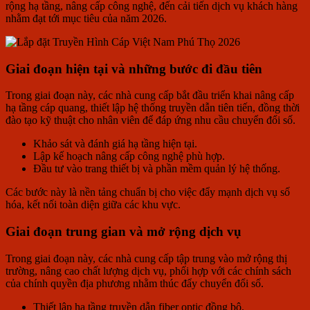
rộng hạ tầng, nâng cấp công nghệ, đến cải tiến dịch vụ khách hàng
nhằm đạt tới mục tiêu của năm 2026.
Giai đoạn hiện tại và những bước đi đầu tiên
Trong giai đoạn này, các nhà cung cấp bắt đầu triển khai nâng cấp
hạ tầng cáp quang, thiết lập hệ thống truyền dẫn tiên tiến, đồng thời
đào tạo kỹ thuật cho nhân viên để đáp ứng nhu cầu chuyển đổi số.
Khảo sát và đánh giá hạ tầng hiện tại.
Lập kế hoạch nâng cấp công nghệ phù hợp.
Đầu tư vào trang thiết bị và phần mềm quản lý hệ thống.
Các bước này là nền tảng chuẩn bị cho việc đẩy mạnh dịch vụ số
hóa, kết nối toàn diện giữa các khu vực.
Giai đoạn trung gian và mở rộng dịch vụ
Trong giai đoạn này, các nhà cung cấp tập trung vào mở rộng thị
trường, nâng cao chất lượng dịch vụ, phối hợp với các chính sách
của chính quyền địa phương nhằm thúc đẩy chuyển đổi số.
Thiết lập hạ tầng truyền dẫn fiber optic đồng bộ.