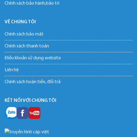
Chính sách bảo hành,bảo trì
VỀ CHÚNG TÔI
Chính sách bảo mật
Chính sách thanh toán
Điều khoản sử dụng website
Liên hệ
Chính sách hoàn tiền, đổi trả
KẾT NỐI VỚI CHÚNG TÔI