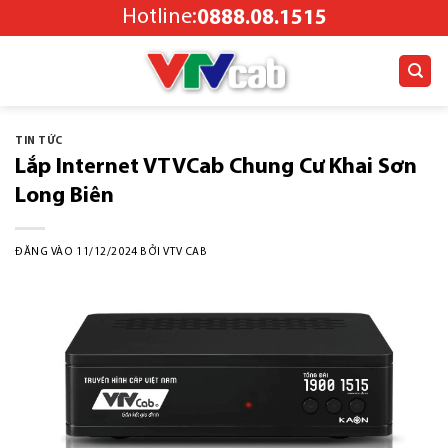
Bỏ
Hotline:
0888.08.1515
qua
nội
dung
TIN TỨC
Lắp Internet VTVCab Chung Cư Khai Sơn
Long Biên
ĐĂNG VÀO
11/12/2024
BỞI
VTV CAB