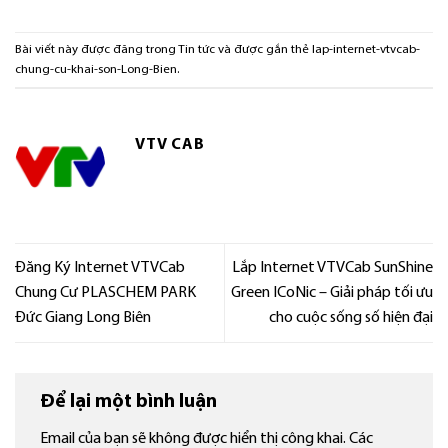
Bài viết này được đăng trong
Tin tức
và được gắn thẻ
lap-internet-vtvcab-
chung-cu-khai-son-Long-Bien
.
VTV CAB
Đăng Ký Internet VTVCab
Lắp Internet VTVCab SunShine
Chung Cư PLASCHEM PARK
Green ICoNic – Giải pháp tối ưu
Đức Giang Long Biên
cho cuộc sống số hiện đại
Để lại một bình luận
Email của bạn sẽ không được hiển thị công khai.
Các