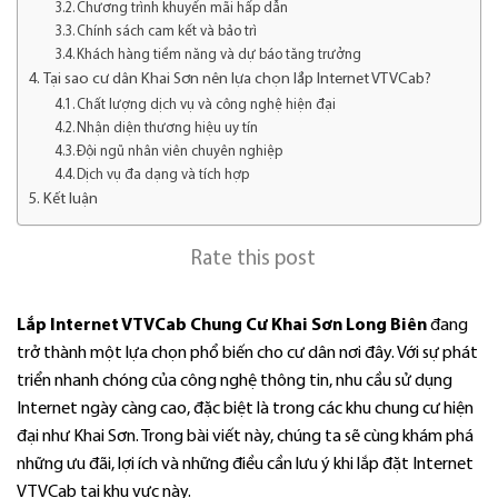
Chương trình khuyến mãi hấp dẫn
Chính sách cam kết và bảo trì
Khách hàng tiềm năng và dự báo tăng trưởng
Tại sao cư dân Khai Sơn nên lựa chọn lắp Internet VTVCab?
Chất lượng dịch vụ và công nghệ hiện đại
Nhận diện thương hiệu uy tín
Đội ngũ nhân viên chuyên nghiệp
Dịch vụ đa dạng và tích hợp
Kết luận
Rate this post
Lắp Internet VTVCab Chung Cư Khai Sơn Long Biên
đang
trở thành một lựa chọn phổ biến cho cư dân nơi đây. Với sự phát
triển nhanh chóng của công nghệ thông tin, nhu cầu sử dụng
Internet ngày càng cao, đặc biệt là trong các khu chung cư hiện
đại như Khai Sơn. Trong bài viết này, chúng ta sẽ cùng khám phá
những ưu đãi, lợi ích và những điều cần lưu ý khi lắp đặt Internet
VTVCab tại khu vực này.