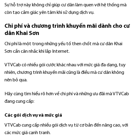
Sự hỗ trợ này không chỉ giúp cư dân làm quen với hệ thống mà
còn tạo cảm giác yên tâm khi sử dụng dịch vụ.
Chi phí và chương trình khuyến mãi dành cho cư
dân Khai Sơn
Chi phí là một trong những yếu tố then chốt mà cư dân Khai
Sơn cần cân nhắc khi lắp Internet.
VTVCab có nhiều gói cước khác nhau với mức giá đa dạng, tuy
nhiên, chương trình khuyến mãi cũng là điều mà cư dân không
nên bỏ qua.
Hãy cùng tìm hiểu rõ hơn về chi phí và những ưu đãi mà VTVCab
đang cung cấp:
Các gói dịch vụ và mức giá
VTVCab cung cấp nhiều gói dịch vụ từ cơ bản đến nâng cao, với
các mức giá cạnh tranh.