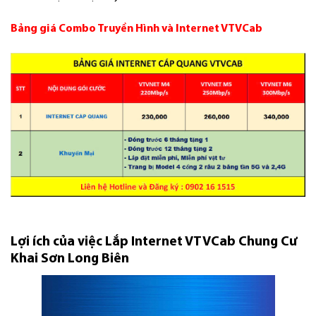
Bảng giá Combo Truyền Hình và Internet VTVCab
Lợi ích của việc Lắp Internet VTVCab Chung Cư
Khai Sơn Long Biên