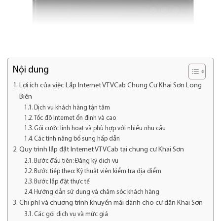
Nội dung
Lợi ích của việc Lắp Internet VTVCab Chung Cư Khai Sơn Long
Biên
Dịch vụ khách hàng tận tâm
Tốc độ Internet ổn định và cao
Gói cước linh hoạt và phù hợp với nhiều nhu cầu
Các tính năng bổ sung hấp dẫn
Quy trình lắp đặt Internet VTVCab tại chung cư Khai Sơn
Bước đầu tiên: Đăng ký dịch vụ
Bước tiếp theo: Kỹ thuật viên kiểm tra địa điểm
Bước lắp đặt thực tế
Hướng dẫn sử dụng và chăm sóc khách hàng
Chi phí và chương trình khuyến mãi dành cho cư dân Khai Sơn
Các gói dịch vụ và mức giá