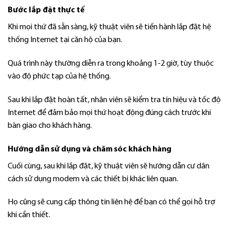
Bước lắp đặt thực tế
Khi mọi thứ đã sẵn sàng, kỹ thuật viên sẽ tiến hành lắp đặt hệ
thống Internet tại căn hộ của bạn.
Quá trình này thường diễn ra trong khoảng 1-2 giờ, tùy thuộc
vào độ phức tạp của hệ thống.
Sau khi lắp đặt hoàn tất, nhân viên sẽ kiểm tra tín hiệu và tốc độ
Internet để đảm bảo mọi thứ hoạt động đúng cách trước khi
bàn giao cho khách hàng.
Hướng dẫn sử dụng và chăm sóc khách hàng
Cuối cùng, sau khi lắp đặt, kỹ thuật viên sẽ hướng dẫn cư dân
cách sử dụng modem và các thiết bị khác liên quan.
Họ cũng sẽ cung cấp thông tin liên hệ để bạn có thể gọi hỗ trợ
khi cần thiết.