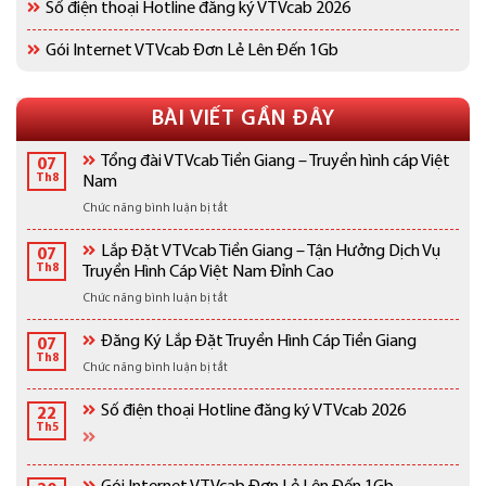
Số điện thoại Hotline đăng ký VTVcab 2026
Gói Internet VTVcab Đơn Lẻ Lên Đến 1Gb
BÀI VIẾT GẦN ĐÂY
Tổng đài VTVcab Tiền Giang – Truyền hình cáp Việt
07
Th8
Nam
ở
Chức năng bình luận bị tắt
Tổng
đài
Lắp Đặt VTVcab Tiền Giang – Tận Hưởng Dịch Vụ
07
VTVcab
Th8
Truyền Hình Cáp Việt Nam Đỉnh Cao
Tiền
ở
Chức năng bình luận bị tắt
Giang
Lắp
–
Đặt
Truyền
Đăng Ký Lắp Đặt Truyền Hình Cáp Tiền Giang
07
VTVcab
hình
Th8
ở
Chức năng bình luận bị tắt
Tiền
cáp
Đăng
Giang
Việt
Ký
Số điện thoại Hotline đăng ký VTVcab 2026
–
Nam
22
Lắp
Tận
Th5
Đặt
Hưởng
Truyền
Dịch
Hình
Vụ