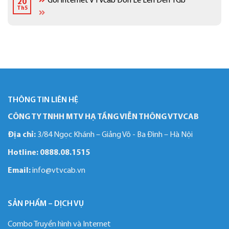
Gói Internet VTVcab Đơn Lẻ Lên Đến 1Gb
20
Cáp
Truyền
Th5
Tiền
Hình
Giang
Cáp
Việt
Nam
Đỉnh
Cao
THÔNG TIN LIÊN HỆ
CÔNG TY TNHH MTV HẠ TẦNG VIỄN THÔNG VTVCAB
Địa chỉ:
3/84 Ngọc Khánh – Giảng Võ - Ba Đình – Hà Nội
Hotline:
0888.08.1515
Email:
info@vtvcab.vn
SẢN PHẨM – DỊCH VỤ
Combo Truyền hình và Internet