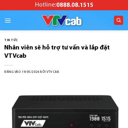
Bỏ
Hotline:
0888.08.1515
qua
nội
dung
TIN TỨC
Nhân viên sẽ hỗ trợ tư vấn và lắp đặt
VTVcab
ĐĂNG VÀO
19/05/2026
BỞI
VTV CAB