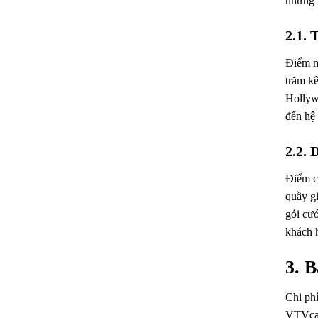
những l
2.1. 
Điểm m
trăm kê
Hollyw
đến hệ 
2.2. 
Điểm cộ
quầy gi
gói cướ
khách h
3. 
Chi phí
VTVcab 