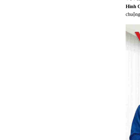
Hình 
chuộng 