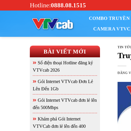
Bỏ
Hotline:
0888.08.1515
qua
nội
COMBO TRUYỀN 
dung
CAMERA VTVC
TIN TỨ
BÀI VIẾT MỚI
Tru
Số điện thoại Hotline đăng ký
VTVcab 2026
ĐĂNG 
Gói Internet VTVcab Đơn Lẻ
Lên Đến 1Gb
Gói Internet VTVcab đơn lẻ lên
đến 500Mbps
Khám phá Gói Internet
VTVCab đơn lẻ lên đến 400