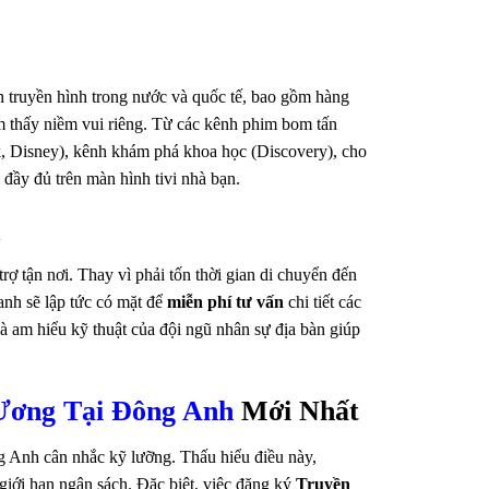
 truyền hình trong nước và quốc tế, bao gồm hàng
ìm thấy niềm vui riêng. Từ các kênh phim bom tấn
 Disney), kênh khám phá khoa học (Discovery), cho
đầy đủ trên màn hình tivi nhà bạn.
m
ợ tận nơi. Thay vì phải tốn thời gian di chuyển đến
anh sẽ lập tức có mặt để
miễn phí tư vấn
chi tiết các
 và am hiểu kỹ thuật của đội ngũ nhân sự địa bàn giúp
Ương Tại Đông Anh
Mới Nhất
ng Anh cân nhắc kỹ lưỡng. Thấu hiểu điều này,
giới hạn ngân sách. Đặc biệt, việc đăng ký
Truyền