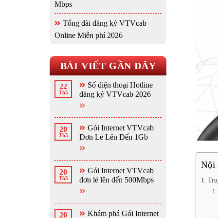
Mbps
Tổng đài đăng ký VTVcab
Online Miễn phí 2026
BÀI VIẾT GẦN ĐÂY
Số điện thoại Hotline
22
Th5
đăng ký VTVcab 2026
Gói Internet VTVcab
20
Th5
Đơn Lẻ Lên Đến 1Gb
Nội
Gói Internet VTVcab
20
Th5
đơn lẻ lên đến 500Mbps
Tru
Khám phá Gói Internet
20