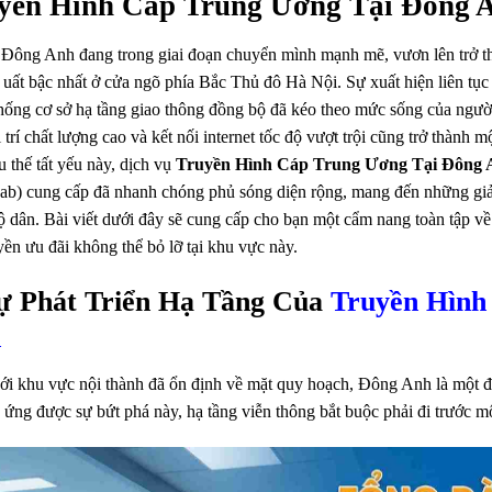
yền Hình Cáp Trung Ương Tại Đông 
Đông Anh đang trong giai đoạn chuyển mình mạnh mẽ, vươn lên trở thà
 uất bậc nhất ở cửa ngõ phía Bắc Thủ đô Hà Nội. Sự xuất hiện liên tụ
hống cơ sở hạ tầng giao thông đồng bộ đã kéo theo mức sống của người
ải trí chất lượng cao và kết nối internet tốc độ vượt trội cũng trở thành
 thế tất yếu này, dịch vụ
Truyền Hình Cáp Trung Ương Tại Đông 
b) cung cấp đã nhanh chóng phủ sóng diện rộng, mang đến những giải 
ộ dân. Bài viết dưới đây sẽ cung cấp cho bạn một cẩm nang toàn tập về
ền ưu đãi không thể bỏ lỡ tại khu vực này.
Sự Phát Triển Hạ Tầng Của
Truyền Hình
h
i khu vực nội thành đã ổn định về mặt quy hoạch, Đông Anh là một đại
ứng được sự bứt phá này, hạ tầng viễn thông bắt buộc phải đi trước m