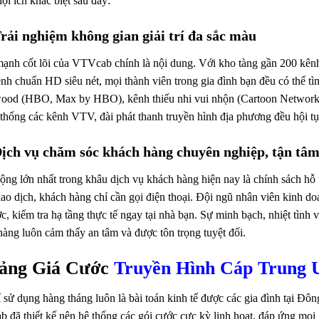
ợi ích khác biệt sau đây:
Trải nghiệm không gian giải trí đa sắc màu
ạnh cốt lõi của VTVcab chính là nội dung. Với kho tàng gần 200 kênh
nh chuẩn HD siêu nét, mọi thành viên trong gia đình bạn đều có thể t
ood (HBO, Max by HBO), kênh thiếu nhi vui nhộn (Cartoon Network,
thống các kênh VTV, đài phát thanh truyền hình địa phương đều hội tụ 
Dịch vụ chăm sóc khách hàng chuyên nghiệp, tận tâ
ng lớn nhất trong khâu dịch vụ khách hàng hiện nay là chính sách hỗ tr
ao dịch, khách hàng chỉ cần gọi điện thoại. Đội ngũ nhân viên kinh do
c, kiểm tra hạ tầng thực tế ngay tại nhà bạn. Sự minh bạch, nhiệt tình
àng luôn cảm thấy an tâm và được tôn trọng tuyệt đối.
Bảng Giá Cước
Truyền Hình Cáp Trung 
 sử dụng hàng tháng luôn là bài toán kinh tế được các gia đình tại Đô
đã thiết kế nên hệ thống các gói cước cực kỳ linh hoạt, đáp ứng mọi 