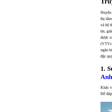
Tru
Huyện 
thị sầm
và hệ t
tin, gi
được xu
(VTVca
ngàn h
đặc quy
1. 
An
Khác vớ
Để đáp 