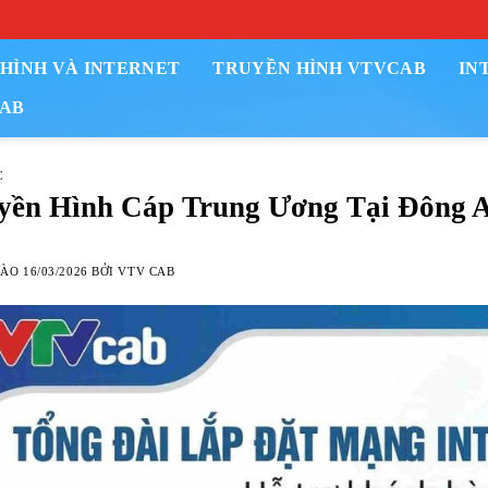
HÌNH VÀ INTERNET
TRUYỀN HÌNH VTVCAB
IN
AB
C
yền Hình Cáp Trung Ương Tại Đông 
VÀO
16/03/2026
BỞI
VTV CAB