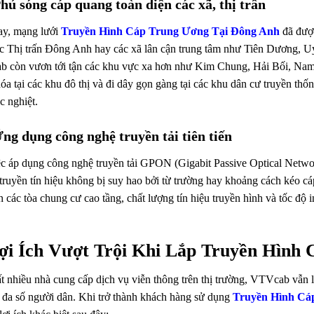
Phủ sóng cáp quang toàn diện các xã, thị trấn
ay, mạng lưới
Truyền Hình Cáp Trung Ương Tại Đông Anh
đã được
c Thị trấn Đông Anh hay các xã lân cận trung tâm như Tiên Dương, Uy
 còn vươn tới tận các khu vực xa hơn như Kim Chung, Hải Bối, Nam
a tại các khu đô thị và đi dây gọn gàng tại các khu dân cư truyền thố
ắc nghiệt.
Ứng dụng công nghệ truyền tải tiên tiến
ệc áp dụng công nghệ truyền tải GPON (Gigabit Passive Optical Networ
ruyền tín hiệu không bị suy hao bởi từ trường hay khoảng cách kéo cá
n các tòa chung cư cao tầng, chất lượng tín hiệu truyền hình và tốc độ 
Lợi Ích Vượt Trội Khi Lắp
Truyền Hình 
t nhiều nhà cung cấp dịch vụ viễn thông trên thị trường, VTVcab vẫn l
i đa số người dân. Khi trở thành khách hàng sử dụng
Truyền Hình Cá