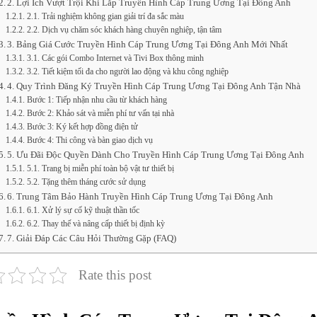
2. Lợi Ích Vượt Trội Khi Lắp Truyền Hình Cáp Trung Ương Tại Đông Anh
2.1. Trải nghiệm không gian giải trí đa sắc màu
2.2. Dịch vụ chăm sóc khách hàng chuyên nghiệp, tận tâm
3. Bảng Giá Cước Truyền Hình Cáp Trung Ương Tại Đông Anh Mới Nhất
3.1. Các gói Combo Internet và Tivi Box thông minh
3.2. Tiết kiệm tối đa cho người lao động và khu công nghiệp
4. Quy Trình Đăng Ký Truyền Hình Cáp Trung Ương Tại Đông Anh Tận Nhà
Bước 1: Tiếp nhận nhu cầu từ khách hàng
Bước 2: Khảo sát và miễn phí tư vấn tại nhà
Bước 3: Ký kết hợp đồng điện tử
Bước 4: Thi công và bàn giao dịch vụ
5. Ưu Đãi Độc Quyền Dành Cho Truyền Hình Cáp Trung Ương Tại Đông Anh
5.1. Trang bị miễn phí toàn bộ vật tư thiết bị
5.2. Tặng thêm tháng cước sử dụng
6. Trung Tâm Bảo Hành Truyền Hình Cáp Trung Ương Tại Đông Anh
6.1. Xử lý sự cố kỹ thuật thần tốc
6.2. Thay thế và nâng cấp thiết bị định kỳ
7. Giải Đáp Các Câu Hỏi Thường Gặp (FAQ)
Rate this post