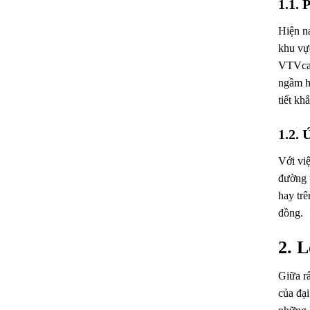
1.1. 
Hiện n
khu vự
VTVcab
ngầm hó
tiết kh
1.2. 
Với vi
đường t
hay trê
đồng.
2. 
Giữa rấ
của đạ